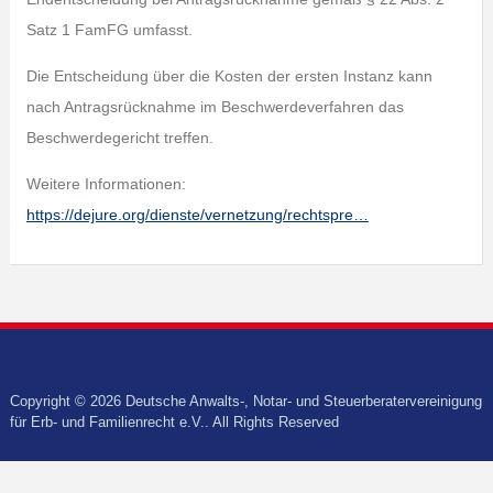
Satz 1 FamFG umfasst.
Die Entscheidung über die Kosten der ersten Instanz kann
nach Antragsrücknahme im Beschwerdeverfahren das
Beschwerdegericht treffen.
Weitere Informationen:
https://dejure.org/dienste/vernetzung/rechtspre…
Copyright © 2026 Deutsche Anwalts-, Notar- und Steuerberatervereinigung
für Erb- und Familienrecht e.V.. All Rights Reserved