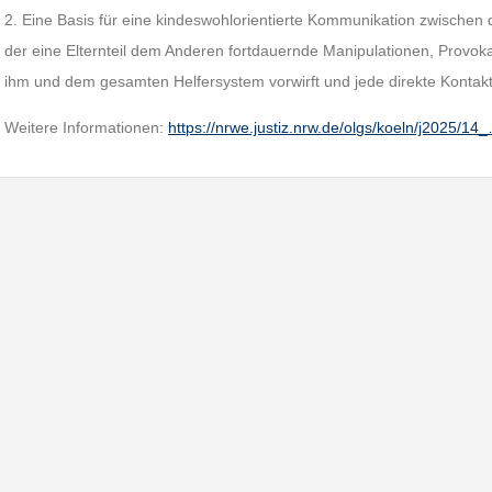
2. Eine Basis für eine kindeswohlorientierte Kommunikation zwischen d
der eine Elternteil dem Anderen fortdauernde Manipulationen, Prov
ihm und dem gesamten Helfersystem vorwirft und jede direkte Kontak
Weitere Informationen:
https://nrwe.justiz.nrw.de/olgs/koeln/j2025/14