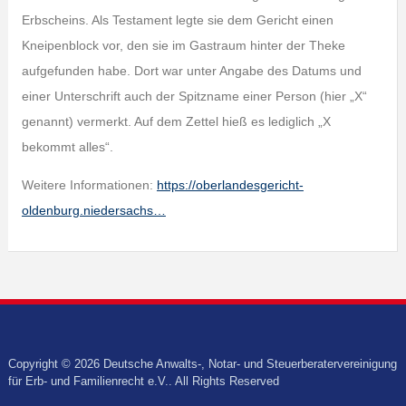
Erbscheins. Als Testament legte sie dem Gericht einen
Kneipenblock vor, den sie im Gastraum hinter der Theke
aufgefunden habe. Dort war unter Angabe des Datums und
einer Unterschrift auch der Spitzname einer Person (hier „X“
genannt) vermerkt. Auf dem Zettel hieß es lediglich „X
bekommt alles“.
Weitere Informationen:
https://oberlandesgericht-
oldenburg.niedersachs…
Copyright © 2026 Deutsche Anwalts-, Notar- und Steuerberatervereinigung
für Erb- und Familienrecht e.V.. All Rights Reserved