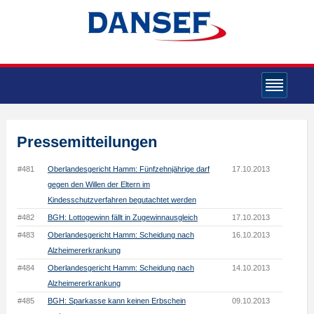
Pressemitteilungen
#481
Oberlandesgericht Hamm: Fünfzehnjährige darf
17.10.2013
gegen den Willen der Eltern im
Kindesschutzverfahren begutachtet werden
#482
BGH: Lottogewinn fällt in Zugewinnausgleich
17.10.2013
#483
Oberlandesgericht Hamm: Scheidung nach
16.10.2013
Alzheimererkrankung
#484
Oberlandesgericht Hamm: Scheidung nach
14.10.2013
Alzheimererkrankung
#485
BGH: Sparkasse kann keinen Erbschein
09.10.2013