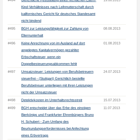
#494
Gerichtliche Feststellung eines rechtlichen Eltern-
19.08.2013
Kind-Verhältnisses nach Leihmutterschaft durch
kalifornisches Gericht für deutsches Standesamt
nicht bindend
#495
BGH zur Leistungsfähigkeit zur Zahlung von
08.08.2013
Elternunterhalt
#496
Keine Anrechnung von im Ausland auf dort
01.08.2013
angelegtes Kapitalvermögen gezahlter
Erbschaftsteuer, wenn ein
Doppelbesteuerungsabkommen fehlt
#497
Umsatzsteuer: Leistungen von Berufsbetreuern
24.07.2013
steuerfrei - (Stuttgart) Gerichtlich bestellte
Berufsbetreuer unterliegen mit ihren Leistungen
nicht der Umsatzsteuer
#498
Detektivkosten im Unterhaltsrechtsstreit
15.07.2013
#499
BGH entscheidet über das Erbe des einstigen
11.07.2013
Bierkönigs und Frankfurter Ehrenbürgers Bruno
H. Schubert - Zum Umfang des
Beurkundungserfordernisses bei Anfechtung
eines Erbvertrags