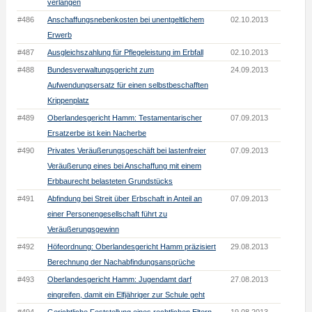
verlangen
#486
Anschaffungsnebenkosten bei unentgeltlichem
02.10.2013
Erwerb
#487
Ausgleichszahlung für Pflegeleistung im Erbfall
02.10.2013
#488
Bundesverwaltungsgericht zum
24.09.2013
Aufwendungsersatz für einen selbstbeschafften
Krippenplatz
#489
Oberlandesgericht Hamm: Testamentarischer
07.09.2013
Ersatzerbe ist kein Nacherbe
#490
Privates Veräußerungsgeschäft bei lastenfreier
07.09.2013
Veräußerung eines bei Anschaffung mit einem
Erbbaurecht belasteten Grundstücks
#491
Abfindung bei Streit über Erbschaft in Anteil an
07.09.2013
einer Personengesellschaft führt zu
Veräußerungsgewinn
#492
Höfeordnung: Oberlandesgericht Hamm präzisiert
29.08.2013
Berechnung der Nachabfindungsansprüche
#493
Oberlandesgericht Hamm: Jugendamt darf
27.08.2013
eingreifen, damit ein Elfjähriger zur Schule geht