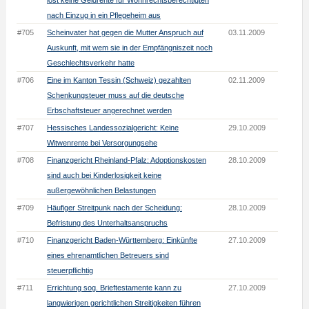
löst keine Geldrente für Wohnrechtsberechtigten
nach Einzug in ein Pflegeheim aus
#705
Scheinvater hat gegen die Mutter Anspruch auf
03.11.2009
Auskunft, mit wem sie in der Empfängniszeit noch
Geschlechtsverkehr hatte
#706
Eine im Kanton Tessin (Schweiz) gezahlten
02.11.2009
Schenkungsteuer muss auf die deutsche
Erbschaftsteuer angerechnet werden
#707
Hessisches Landessozialgericht: Keine
29.10.2009
Witwenrente bei Versorgungsehe
#708
Finanzgericht Rheinland-Pfalz: Adoptionskosten
28.10.2009
sind auch bei Kinderlosigkeit keine
außergewöhnlichen Belastungen
#709
Häufiger Streitpunk nach der Scheidung:
28.10.2009
Befristung des Unterhaltsanspruchs
#710
Finanzgericht Baden-Württemberg: Einkünfte
27.10.2009
eines ehrenamtlichen Betreuers sind
steuerpflichtig
#711
Errichtung sog. Brieftestamente kann zu
27.10.2009
langwierigen gerichtlichen Streitigkeiten führen