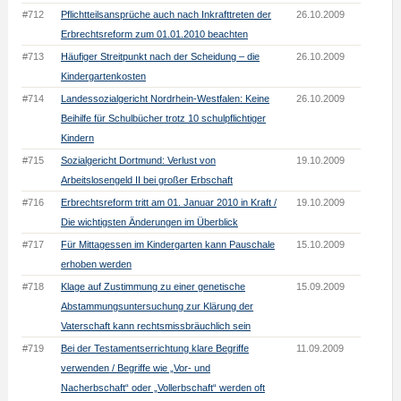
#712
Pflichtteilsansprüche auch nach Inkrafttreten der
26.10.2009
Erbrechtsreform zum 01.01.2010 beachten
#713
Häufiger Streitpunkt nach der Scheidung – die
26.10.2009
Kindergartenkosten
#714
Landessozialgericht Nordrhein-Westfalen: Keine
26.10.2009
Beihilfe für Schulbücher trotz 10 schulpflichtiger
Kindern
#715
Sozialgericht Dortmund: Verlust von
19.10.2009
Arbeitslosengeld II bei großer Erbschaft
#716
Erbrechtsreform tritt am 01. Januar 2010 in Kraft /
19.10.2009
Die wichtigsten Änderungen im Überblick
#717
Für Mittagessen im Kindergarten kann Pauschale
15.10.2009
erhoben werden
#718
Klage auf Zustimmung zu einer genetische
15.09.2009
Abstammungsuntersuchung zur Klärung der
Vaterschaft kann rechtsmissbräuchlich sein
#719
Bei der Testamentserrichtung klare Begriffe
11.09.2009
verwenden / Begriffe wie „Vor- und
Nacherbschaft“ oder „Vollerbschaft“ werden oft