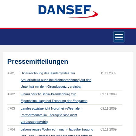
Pressemitteilungen
#701
Hinzurechnung des Kindergeldes zur
11.11.2009
Steuerschuld auch bei Nichtanrechnung auf den
Unterhalt mit dem Grundgesetz vereinbar
#702
Finanzgericht Berlin-Brandenburg zur
09.11.2009
Eigenheimzulage bei Trennung der Ehegatten
#703
Landessozialgericht Nordrhein-Westfalen:
09.11.2009
Partnermonate im Elterngeld sind nicht
verfassungswidrig
#704
Lebenslanges Wohnrecht nach Hausübertragung
03.11.2009