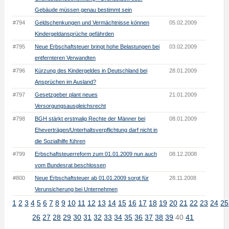
Gebäude müssen genau bestimmt sein
#794
Geldschenkungen und Vermächtnisse können
05.02.2009
Kindergeldansprüche gefährden
#795
Neue Erbschaftsteuer bringt hohe Belastungen bei
03.02.2009
entfernteren Verwandten
#796
Kürzung des Kindergeldes in Deutschland bei
28.01.2009
Ansprüchen im Ausland?
#797
Gesetzgeber plant neues
21.01.2009
Versorgungsausgleichsrecht
#798
BGH stärkt erstmalig Rechte der Männer bei
08.01.2009
Eheverträgen/Unterhaltsverpflichtung darf nicht in
die Sozialhilfe führen
#799
Erbschaftsteuerreform zum 01.01.2009 nun auch
08.12.2008
vom Bundesrat beschlossen
#800
Neue Erbschaftsteuer ab 01.01.2009 sorgt für
28.11.2008
Verunsicherung bei Unternehmen
1
2
3
4
5
6
7
8
9
10
11
12
13
14
15
16
17
18
19
20
21
22
23
24
25
26
27
28
29
30
31
32
33
34
35
36
37
38
39
40
41