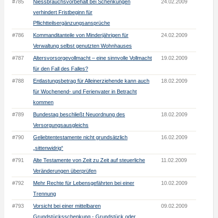
#785
Niessbrauchsvorbehalt bei Schenkungen
24.02.2009
verhindert Fristbeginn für
Pflichtteilsergänzungsansprüche
#786
Kommanditanteile von Minderjährigen für
24.02.2009
Verwaltung selbst genutzten Wohnhauses
#787
Altersvorsorgevollmacht – eine sinnvolle Vollmacht
19.02.2009
für den Fall des Falles?
#788
Entlastungsbetrag für Alleinerziehende kann auch
18.02.2009
für Wochenend- und Ferienvater in Betracht
kommen
#789
Bundestag beschließt Neuordnung des
18.02.2009
Versorgungsausgleichs
#790
Geliebtentestamente nicht grundsätzlich
16.02.2009
„sittenwidrig“
#791
Alte Testamente von Zeit zu Zeit auf steuerliche
11.02.2009
Veränderungen überprüfen
#792
Mehr Rechte für Lebensgefährten bei einer
10.02.2009
Trennung
#793
Vorsicht bei einer mittelbaren
09.02.2009
Grundstücksschenkung - Grundstück oder