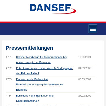
Pressemitteilungen
#781
Hälftiger Mehrbedarf für Alleinerziehende bei
11.03.2009
Abwechslung in der Betreuung
#782
Patientenverfügung – eine sinnvolle Verfügung für
04.03.2009
den Fall des Falles?
#783
Kammergericht Berlin stärkt
03.03.2009
Unterhaltsberechtigung des betreuenden
Elternteils
#784
Behinderte volljährige Kinder und
27.02.2009
Kindergeldanspruch