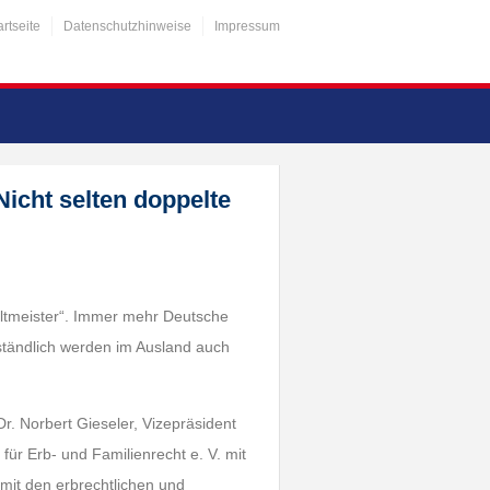
artseite
Datenschutzhinweise
Impressum
icht selten doppelte
weltmeister“. Immer mehr Deutsche
rständlich werden im Ausland auch
r. Norbert Gieseler, Vizepräsident
ür Erb- und Familienrecht e. V. mit
g mit den erbrechtlichen und