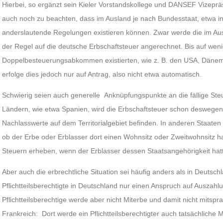
Hierbei, so ergänzt sein Kieler Vorstandskollege und DANSEF Vizepräs
auch noch zu beachten, dass im Ausland je nach Bundesstaat, etwa in
anderslautende Regelungen existieren können. Zwar werde die im Aus
der Regel auf die deutsche Erbschaftsteuer angerechnet. Bis auf weni
Doppelbesteuerungsabkommen existierten, wie z. B. den USA, Däne
erfolge dies jedoch nur auf Antrag, also nicht etwa automatisch.
Schwierig seien auch generelle Anknüpfungspunkte an die fällige S
Ländern, wie etwa Spanien, wird die Erbschaftsteuer schon deswegen do
Nachlasswerte auf dem Territorialgebiet befinden. In anderen Staate
ob der Erbe oder Erblasser dort einen Wohnsitz oder Zweitwohnsitz h
Steuern erheben, wenn der Erblasser dessen Staatsangehörigkeit hat
Aber auch die erbrechtliche Situation sei häufig anders als in Deutschl
Pflichtteilsberechtigte in Deutschland nur einen Anspruch auf Auszahlun
Pflichtteilsberechtige werde aber nicht Miterbe und damit nicht mitspra
Frankreich: Dort werde ein Pflichtteilsberechtigter auch tatsächliche 