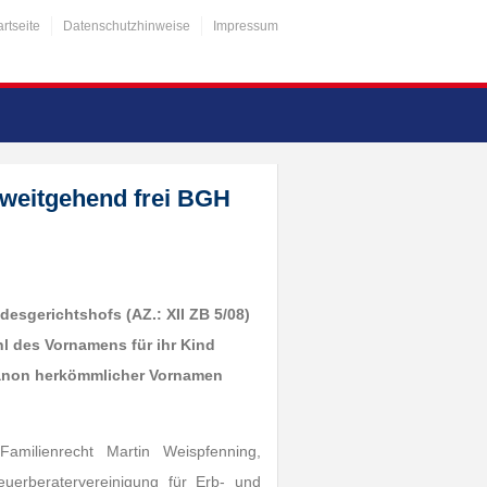
artseite
Datenschutzhinweise
Impressum
 weitgehend frei BGH
desgerichtshofs (AZ.: XII ZB 5/08)
ahl des Vornamens für ihr Kind
 Kanon herkömmlicher Vornamen
amilienrecht Martin Weispfenning,
uerberatervereinigung für Erb- und