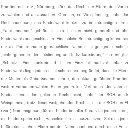
Familienrecht e.V., Nürnberg, stärkt das Recht der Eltern, den Vorna
zu wählen und auszusuchen. Grenzen, so Weispfenning, habe das 
Rechtsausübung das Kindeswohl konkret zu beeinträchtigen droh
„Familiennamen“ gebräuchlich sind, seien nicht generell und oh
Kindeswohls ausgeschlossen. Eine solche Beeinträchtigung könne sic
nur als Familienname gebräuchliche Name nicht geeignet ersche
„einhergehende Identitätsfindung und Individualisierung“ zu ermögl
„Schmitz“. Eine konkrete, d. h. im Einzelfall nachvollziehbar 
Kindeswohls liege jedoch nicht schon darin begründet, dass die Elter
der Mutter als Geburtsnamen führte, den aktuell geführten Familien
weitern Vornamen wählen. Einen generellen „Verbrauch“ des väterl
Kindes kenne das geltende Recht nicht, habe der BGH ausdrüc
Weispfenning trotz dieser weitgehenden Freiheit, die der BGH den E
(Vor-) Namensgebung für die Kinder bei aller Kreativität jedoch eine
die Kinder später nicht „Hänseleien“ o. ä. auszusetzen. Sei dies j
befürchten, stehen Eltern bei der Namensgebung durch diese Entsch