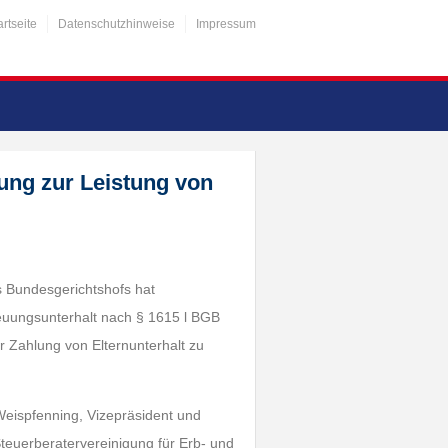
artseite
Datenschutzhinweise
Impressum
htung zur Leistung von
es Bundesgerichtshofs hat
reuungsunterhalt nach § 1615 l BGB
 Zahlung von Elternunterhalt zu
Weispfenning, Vizepräsident und
teuerberatervereinigung für Erb- und