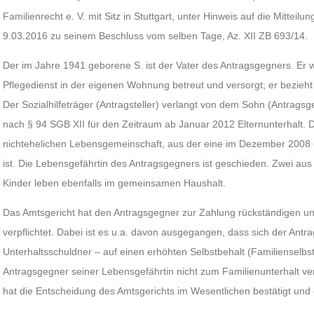
Familienrecht e. V. mit Sitz in Stuttgart, unter Hinweis auf die Mitte
9.03.2016 zu seinem Beschluss vom selben Tage, Az. XII ZB 693/14.
Der im Jahre 1941 geborene S. ist der Vater des Antragsgegners. Er 
Pflegedienst in der eigenen Wohnung betreut und versorgt; er bezieht l
Der Sozialhilfeträger (Antragsteller) verlangt von dem Sohn (Antra
nach § 94 SGB XII für den Zeitraum ab Januar 2012 Elternunterhalt. D
nichtehelichen Lebensgemeinschaft, aus der eine im Dezember 2008
ist. Die Lebensgefährtin des Antragsgegners ist geschieden. Zwei au
Kinder leben ebenfalls im gemeinsamen Haushalt.
Das Amtsgericht hat den Antragsgegner zur Zahlung rückständigen un
verpflichtet. Dabei ist es u.a. davon ausgegangen, dass sich der Antra
Unterhaltsschuldner – auf einen erhöhten Selbstbehalt (Familienselbst
Antragsgegner seiner Lebensgefährtin nicht zum Familienunterhalt ver
hat die Entscheidung des Amtsgerichts im Wesentlichen bestätigt un