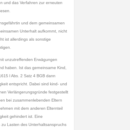
n und das Verfahren zur erneuten
iesen.
ebensgefährtin und dem gemeinsamen
meinsamen Unterhalt aufkommt, nicht
t ist allerdings als sonstige
tigen.
 mit unzutreffenden Erwägungen
nd haben. Ist das gemeinsame Kind,
§ 1615 l Abs. 2 Satz 4 BGB dann
keit entspricht. Dabei sind kind- und
nen Verlängerungsgründe festgestellt
nnen bei zusammenlebenden Eltern
rnehmen mit dem anderen Elternteil
keit gehindert ist. Eine
 zu Lasten des Unterhaltsanspruchs