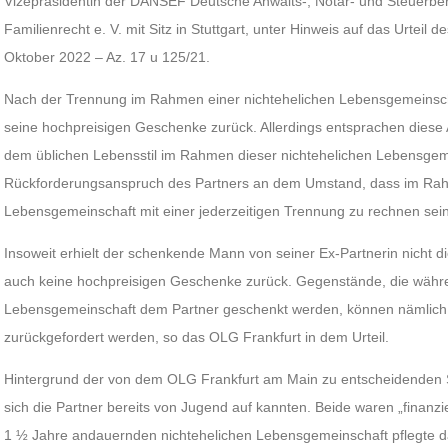
Vizepräsidentin der DANSEF Deutsche Anwalts-, Notar- und Steuerber
Familienrecht e. V. mit Sitz in Stuttgart, unter Hinweis auf das Urtei
Oktober 2022 – Az. 17 u 125/21.
Nach der Trennung im Rahmen einer nichtehelichen Lebensgemeinscha
seine hochpreisigen Geschenke zurück. Allerdings entsprachen die
dem üblichen Lebensstil im Rahmen dieser nichtehelichen Lebensgemei
Rückforderungsanspruch des Partners an dem Umstand, dass im Rah
Lebensgemeinschaft mit einer jederzeitigen Trennung zu rechnen sei
Insoweit erhielt der schenkende Mann von seiner Ex-Partnerin nicht 
auch keine hochpreisigen Geschenke zurück. Gegenstände, die währe
Lebensgemeinschaft dem Partner geschenkt werden, können nämlich
zurückgefordert werden, so das OLG Frankfurt in dem Urteil.
Hintergrund der von dem OLG Frankfurt am Main zu entscheidenden 
sich die Partner bereits von Jugend auf kannten. Beide waren „finanzie
1 ½ Jahre andauernden nichtehelichen Lebensgemeinschaft pflegte d