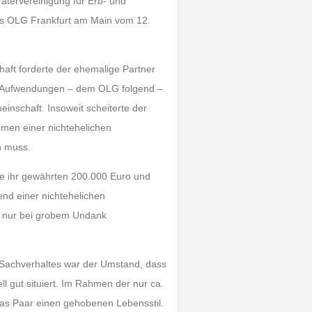
atervereinigung für Erb- und
l des OLG Frankfurt am Main vom 12.
ft forderte der ehemalige Partner
se Aufwendungen – dem OLG folgend –
nschaft. Insoweit scheiterte der
men einer nichtehelichen
n muss.
die ihr gewährten 200.000 Euro und
nd einer nichtehelichen
 nur bei grobem Undank
Sachverhaltes war der Umstand, dass
ll gut situiert. Im Rahmen der nur ca.
as Paar einen gehobenen Lebensstil.