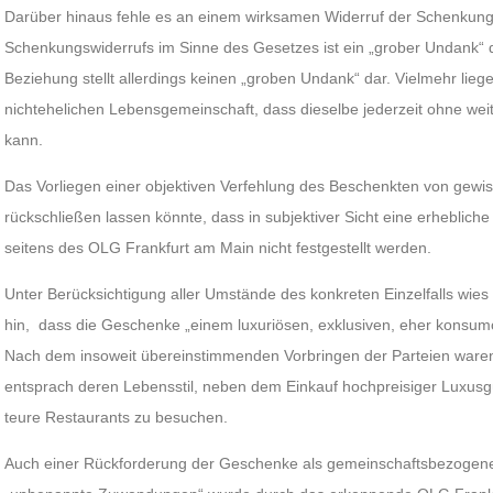
Darüber hinaus fehle es an einem wirksamen Widerruf der Schenkun
Schenkungswiderrufs im Sinne des Gesetzes ist ein „grober Undank“ 
Beziehung stellt allerdings keinen „groben Undank“ dar. Vielmehr lie
nichtehelichen Lebensgemeinschaft, dass dieselbe jederzeit ohne w
kann.
Das Vorliegen einer objektiven Verfehlung des Beschenkten von gewis
rückschließen lassen könnte, dass in subjektiver Sicht eine erhebliche
seitens des OLG Frankfurt am Main nicht festgestellt werden.
Unter Berücksichtigung aller Umstände des konkreten Einzelfalls wie
hin, dass die Geschenke „einem luxuriösen, exklusiven, eher konsumo
Nach dem insoweit übereinstimmenden Vorbringen der Parteien waren di
entsprach deren Lebensstil, neben dem Einkauf hochpreisiger Luxus
teure Restaurants zu besuchen.
Auch einer Rückforderung der Geschenke als gemeinschaftsbezoge