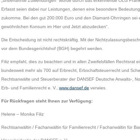
„unbenannte Zuwendungen“ wurde durch das erkennende OLG Frankfur
Erfasst seien dabei nur Leistungen, denen eine besondere Bedeutung
zukomme. Bei den gut 200.000 Euro und den Diamant-Ohrringen sei 
gewöhnlichen Konsum im Hier und Jetzt abzudecken“.
Die Entscheidung ist nicht rechtskräftig. Mit der Nichtzulassungsbes
vor dem Bundesgerichtshof (BGH) begehrt werden.
Filiz empfahl, dies zu beachten und in allen Zweifelsfällen Rechtsrat e
bundesweit mehr als 700 auf Erbrecht, Erbschaftsteuerrecht und Schei
Rechtsanwälte und Steuerberater der DANSEF Deutsche Anwalts-, Not
Erb- und Familienrecht e. V.,
www.dansef.de
verwies.
Für Rückfragen steht Ihnen zur Verfügung:
Helene – Monika Filiz
Rechtsanwältin / Fachanwältin für Familienrecht / Fachanwältin für Ba