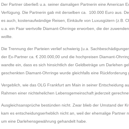
Der Partner überließ u.a. seiner damaligen Partnerin eine American E
Verfügung. Die Partnerin gab mit derselben ca. 100.000 Euro aus. D
es auch, kostenaufwändige Reisen, Einkäufe von Luxusgütern (z.B. C
u.a. ein Paar wertvolle Diamant-Ohrringe erworben, die der zuwende
wollte.
Die Trennung der Parteien verlief schwierig (u.a. Sachbeschädigungen
der Ex-Partner ca. € 200.000,00 und die hochpreisen Diamant-Ohrring
wandte ein, dass es sich hinsichtlich der Geldbeträge um Darlehen ge
geschenkten Diamant-Ohrringe wurde gleichfalls eine Rückforderung 
Vergeblich, wie das OLG Frankfurt am Main in seiner Entscheidung au
Rahmen einer nichtehelichen Lebensgemeinschaft jederzeit gerechne
Ausgleichsansprüche bestünden nicht. Zwar blieb der Umstand der Kre
kam es entscheidungserheblich nicht an, weil der ehemalige Partner n
um eine Darlehensgewährung gehandelt habe.