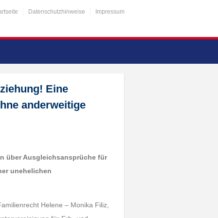
artseite
Datenschutzhinweise
Impressum
eziehung! Eine
hne anderweitige
en über Ausgleichsansprüche für
er unehelichen
amilienrecht Helene – Monika Filiz,