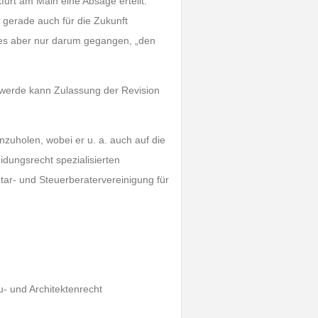
t am Main eine Absage erteilt.
 gerade auch für die Zukunft
es aber nur darum gegangen, „den
chwerde kann Zulassung der Revision
inzuholen, wobei er u. a. auch auf die
dungsrecht spezialisierten
ar- und Steuerberatervereinigung für
u- und Architektenrecht