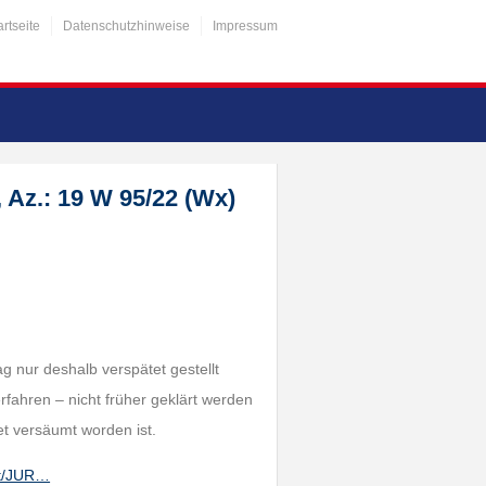
artseite
Datenschutzhinweise
Impressum
 Az.: 19 W 95/22 (Wx)
g nur deshalb verspätet gestellt
fahren – nicht früher geklärt werden
et versäumt worden ist.
nt/JUR…