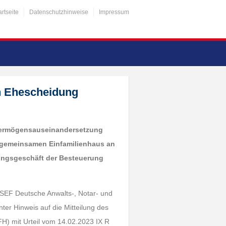
artseite
Datenschutzhinweise
Impressum
h Ehescheidung
Vermögensauseinandersetzung
 gemeinsamen Einfamilienhaus an
rungsgeschäft der Besteuerung
NSEF Deutsche Anwalts-, Notar- und
nter Hinweis auf die Mitteilung des
H) mit Urteil vom 14.02.2023 IX R