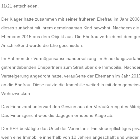
11/21 entschieden.
Der Kläger hatte zusammen mit seiner früheren Ehefrau im Jahr 2008
dieses zunächst mit ihrem gemeinsamen Kind bewohnt. Nachdem die Eh
Ehemann 2015 aus dem Objekt aus. Die Ehefrau verblieb mit dem gem
Anschließend wurde die Ehe geschieden.
Im Rahmen der Vermögensauseinandersetzung im Scheidungsverfah
getrenntlebenden Ehepartnern zum Streit über die Immobilie. Nachde
Versteigerung angedroht hatte, veräußerte der Ehemann im Jahr 2017 
an die Ehefrau. Diese nutzte die Immobilie weiterhin mit dem gemei
Wohnzwecken.
Das Finanzamt unterwarf den Gewinn aus der Veräußerung des Mitei
Das Finanzgericht wies die dagegen erhobene Klage ab.
Der BFH bestätigte das Urteil der Vorinstanz. Ein steuerpflichtiges pri
wenn eine Immobilie innerhalb von 10 Jahren angeschafft und wieder v