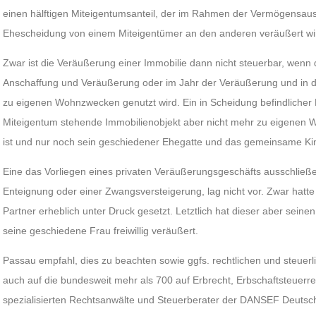
einen hälftigen Miteigentumsanteil, der im Rahmen der Vermögensau
Ehescheidung von einem Miteigentümer an den anderen veräußert wi
Zwar ist die Veräußerung einer Immobilie dann nicht steuerbar, wenn
Anschaffung und Veräußerung oder im Jahr der Veräußerung und in
zu eigenen Wohnzwecken genutzt wird. Ein in Scheidung befindlicher 
Miteigentum stehende Immobilienobjekt aber nicht mehr zu eigene
ist und nur noch sein geschiedener Ehegatte und das gemeinsame Kin
Eine das Vorliegen eines privaten Veräußerungsgeschäfts ausschließe
Enteignung oder einer Zwangsversteigerung, lag nicht vor. Zwar hatte
Partner erheblich unter Druck gesetzt. Letztlich hat dieser aber seine
seine geschiedene Frau freiwillig veräußert.
Passau empfahl, dies zu beachten sowie ggfs. rechtlichen und steuerli
auch auf die bundesweit mehr als 700 auf Erbrecht, Erbschaftsteuerr
spezialisierten Rechtsanwälte und Steuerberater der DANSEF Deutsch