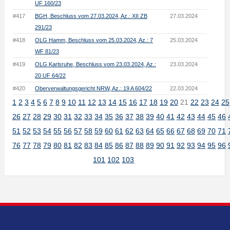
UF 160/23
#417
BGH, Beschluss vom 27.03.2024, Az.: XII ZB
27.03.2024
291/23
#418
OLG Hamm, Beschluss vom 25.03.2024, Az.: 7
25.03.2024
WF 81/23
#419
OLG Karlsruhe, Beschluss vom 23.03.2024, Az.:
23.03.2024
20 UF 64/22
#420
Oberverwaltungsgericht NRW, Az.: 19 A 604/22
22.03.2024
1
2
3
4
5
6
7
8
9
10
11
12
13
14
15
16
17
18
19
20
21
22
23
24
25
26
27
28
29
30
31
32
33
34
35
36
37
38
39
40
41
42
43
44
45
46
51
52
53
54
55
56
57
58
59
60
61
62
63
64
65
66
67
68
69
70
71
76
77
78
79
80
81
82
83
84
85
86
87
88
89
90
91
92
93
94
95
96
101
102
103