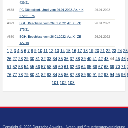
439/21
#878
FG Düsseldorf, Urteil vom 26.01.2022, Az. 4 K
26.01.2022
272/21 Erb
#879
BGH, Beschluss vom 26.01.2022, Az. XII ZB
26.01.2022
175/21
#880
BGH, Beschluss vom 26.01.2022, Az. XII ZB
26.01.2022
127/19
1
2
3
4
5
6
7
8
9
10
11
12
13
14
15
16
17
18
19
20
21
22
23
24
25
26
27
28
29
30
31
32
33
34
35
36
37
38
39
40
41
42
43
44
45
46
51
52
53
54
55
56
57
58
59
60
61
62
63
64
65
66
67
68
69
70
71
76
77
78
79
80
81
82
83
84
85
86
87
88
89
90
91
92
93
94
95
96
101
102
103
Copyright © 2026 Deutsche Anwalts-, Notar- und Steuerberatervereinigung