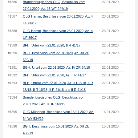
#1386
Brandenburgisches OLG, Beschluss vom
27.01.2020
27.01.2020, Az. 13 WF 244/19
#1387
OLG Hamm, Beschluss vom 23.01.2020, Az. 4
23.01.2020
UF 86/17
#1388
OLG Hamm, Beschluss vom 23.01.2020, Az. 4
23.01.2020
UF 86/17
#1389
BFH, Urteil vom 22.01.2020, II R 41/17
22.01.2020
#1390
BGH, Beschluss vom 22.01.2020, Az. XII ZB
22.01.2020
329/19
#1391
BGH, Urteil vom 22.01.2020, Az. IV ZR 54/19
22.01.2020
#1392
BFH, Urteil vom 22.01.2020, Az. II R 41/17
22.01.2020
#1393
BFH, Urteile vom 22.01.2020, Az. II R 8/18, II R
22.01.2020
13/18, II R 18/18, II R 21/18 und II R 41/18
#1394
Brandenburgisches OLG, Beschluss vom
20.01.2020
20.01.2020, Az. 9 UF 168/19
#1395
OLG München, Beschluss vom 16.01.2020, Az.
16.01.2020
34 Wx 534/19
#1396
BGH, Beschluss vom 15.01.2020, Az. XII ZB
15.01.2020
438/19