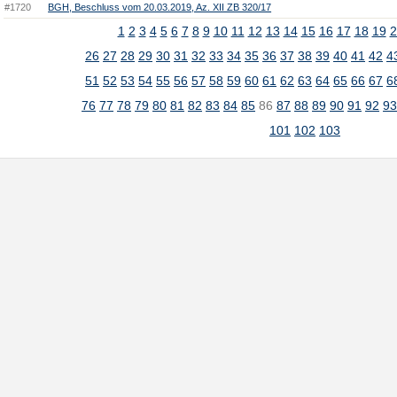
#1720
BGH, Beschluss vom 20.03.2019, Az. XII ZB 320/17
1
2
3
4
5
6
7
8
9
10
11
12
13
14
15
16
17
18
19
2
26
27
28
29
30
31
32
33
34
35
36
37
38
39
40
41
42
4
51
52
53
54
55
56
57
58
59
60
61
62
63
64
65
66
67
6
76
77
78
79
80
81
82
83
84
85
86
87
88
89
90
91
92
9
101
102
103