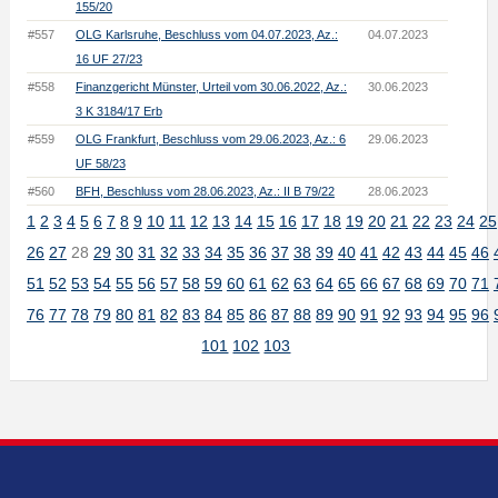
155/20
#557
OLG Karlsruhe, Beschluss vom 04.07.2023, Az.:
04.07.2023
16 UF 27/23
#558
Finanzgericht Münster, Urteil vom 30.06.2022, Az.:
30.06.2023
3 K 3184/17 Erb
#559
OLG Frankfurt, Beschluss vom 29.06.2023, Az.: 6
29.06.2023
UF 58/23
#560
BFH, Beschluss vom 28.06.2023, Az.: II B 79/22
28.06.2023
1
2
3
4
5
6
7
8
9
10
11
12
13
14
15
16
17
18
19
20
21
22
23
24
25
26
27
28
29
30
31
32
33
34
35
36
37
38
39
40
41
42
43
44
45
46
51
52
53
54
55
56
57
58
59
60
61
62
63
64
65
66
67
68
69
70
71
76
77
78
79
80
81
82
83
84
85
86
87
88
89
90
91
92
93
94
95
96
101
102
103