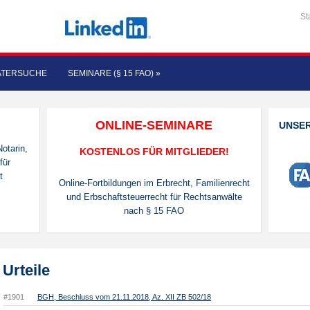
St
ATERSUCHE
SEMINARE (§ 15 FAO)
»
ONLINE-SEMINARE
UNSE
otarin,
KOSTENLOS FÜR MITGLIEDER!
für
t
Online-Fortbildungen im Erbrecht, Familienrecht
und Erbschaftsteuerrecht für Rechtsanwälte
nach § 15 FAO
Urteile
#1901
BGH, Beschluss vom 21.11.2018, Az. XII ZB 502/18