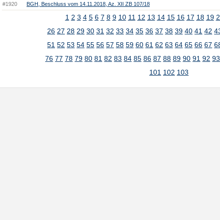
#1920
BGH, Beschluss vom 14.11.2018, Az. XII ZB 107/18
1
2
3
4
5
6
7
8
9
10
11
12
13
14
15
16
17
18
19
2
26
27
28
29
30
31
32
33
34
35
36
37
38
39
40
41
42
4
51
52
53
54
55
56
57
58
59
60
61
62
63
64
65
66
67
6
76
77
78
79
80
81
82
83
84
85
86
87
88
89
90
91
92
9
101
102
103