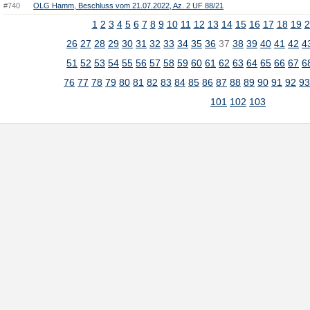
#740
OLG Hamm, Beschluss vom 21.07.2022, Az. 2 UF 88/21
1
2
3
4
5
6
7
8
9
10
11
12
13
14
15
16
17
18
19
2
26
27
28
29
30
31
32
33
34
35
36
37
38
39
40
41
42
4
51
52
53
54
55
56
57
58
59
60
61
62
63
64
65
66
67
6
76
77
78
79
80
81
82
83
84
85
86
87
88
89
90
91
92
9
101
102
103