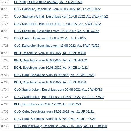
#722
FG Köln, Urteil vom 18.08.2022, Az. 7 K 2127/21
#723
OLG Hamburg, Beschluss vom 18.08.2022, Az. 12 WF 87/22
#724
OLG Sachsen-Anhalt, Beschluss vom 15.08.2022, Az. 2 Wx 44/22
#725
OLG Düsseldorf, Beschluss vom 12.08.2022, Az. 3 Wx 71/22
#726
OLG Karlsruhe, Beschluss vom 12.08.2022, Az. 5 UF 47/22
#727
OLG Hamm, Urteil vom 11.08.2022, Az. 10 U 68/22
#728
OLG Karlsruhe, Beschluss vom 11.08.2022, Az. 5 WF 72/22
#729
BGH, Beschluss vom 10.08.2022, Az. XII ZB 83/20
#730
BGH, Beschluss vom 10.08.2022, Az. XII ZB 471/21
#731
BGH, Beschluss vom 10.08.2022, Az. XII ZB 149/22
#732
OLG Celle, Beschluss vom 10.08.2022, Az. 21 WF 87/22
#733
BGH, Beschluss vom 10.08.2022, Az. XII ZB 83/20
#734
OLG Saarbrücken, Beschluss vom 05.08.2022, Az. 5 W 48/22
#735
OLG Zweibrücken, Beschluss vom 28.07.2022, Az. 2 UF 37/22
#736
BFH, Beschluss vom 28.07.2022, Az. II B 37/21
#737
OLG Celle, Beschluss vom 25.07.2022, Az. 21 UF 37/21
#738
OLG Celle, Beschluss vom 25.07.2022, Az. 21 UF 147/21
#739
OLG Braunschweig, Beschluss vom 22.07.2022, Az. 1 UF 180/20