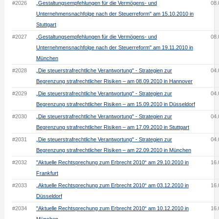
#2026
„Gestaltungsempfehlungen für die Vermögens- und
08.
Unternehmensnachfolge nach der Steuerreform" am 15.10.2010 in
Stuttgart
#2027
„Gestaltungsempfehlungen für die Vermögens- und
08.
Unternehmensnachfolge nach der Steuerreform" am 19.11.2010 in
München
#2028
„Die steuerstrafrechtliche Verantwortung" - Strategien zur
04.
Begrenzung strafrechtlicher Risiken – am 08.09.2010 in Hannover
#2029
„Die steuerstrafrechtliche Verantwortung" - Strategien zur
04.
Begrenzung strafrechtlicher Risiken – am 15.09.2010 in Düsseldorf
#2030
„Die steuerstrafrechtliche Verantwortung" - Strategien zur
04.
Begrenzung strafrechtlicher Risiken – am 17.09.2010 in Stuttgart
#2031
„Die steuerstrafrechtliche Verantwortung" - Strategien zur
04.
Begrenzung strafrechtlicher Risiken – am 22.09.2010 in München
#2032
"Aktuelle Rechtsprechung zum Erbrecht 2010“ am 29.10.2010 in
16.
Frankfurt
#2033
„Aktuelle Rechtsprechung zum Erbrecht 2010“ am 03.12.2010 in
16.
Düsseldorf
#2034
"Aktuelle Rechtsprechung zum Erbrecht 2010“ am 10.12.2010 in
16.