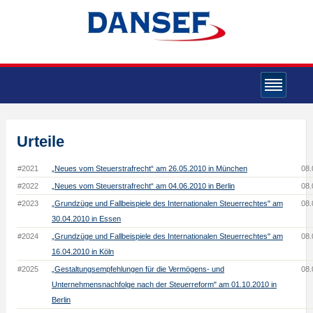
Urteile
#2021
„Neues vom Steuerstrafrecht“ am 26.05.2010 in München
08.
#2022
„Neues vom Steuerstrafrecht“ am 04.06.2010 in Berlin
08.
#2023
„Grundzüge und Fallbeispiele des Internationalen Steuerrechtes" am
08.
30.04.2010 in Essen
#2024
„Grundzüge und Fallbeispiele des Internationalen Steuerrechtes" am
08.
16.04.2010 in Köln
#2025
„Gestaltungsempfehlungen für die Vermögens- und
08.
Unternehmensnachfolge nach der Steuerreform" am 01.10.2010 in
Berlin