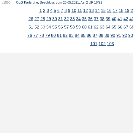
#1060
OLG Karlsruhe, Beschluss vom 25.05.2021, Az. 2 UF 18/21
1
2
3
4
5
6
7
8
9
10
11
12
13
14
15
16
17
18
19
2
26
27
28
29
30
31
32
33
34
35
36
37
38
39
40
41
42
4
51
52
53
54
55
56
57
58
59
60
61
62
63
64
65
66
67
6
76
77
78
79
80
81
82
83
84
85
86
87
88
89
90
91
92
9
101
102
103