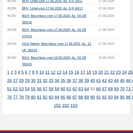
#1295
BFH, Urteil vom 17.06.2020, Az. II R 33/17
17.06.2020
#1296
BFH, Urteil vom 17.06.2020, Az. II R 40/17
17.06.2020
#1297
BGH, Beschluss vom 17.06.2020, Az. XII ZB
17.06.2020
350/18
#1298
BGH, Beschluss vom 17.06.2020, Az. XII ZB
17.06.2020
574/19
#1299
OLG Hamm, Beschluss vom 17.06.2021, Az. 12
17.06.2020
UF 183/19
#1300
BGH, Beschluss vom 10.06.2020, Az. XII ZB
10.06.2020
355/19
1
2
3
4
5
6
7
8
9
10
11
12
13
14
15
16
17
18
19
20
21
22
23
24
25
26
27
28
29
30
31
32
33
34
35
36
37
38
39
40
41
42
43
44
45
46
51
52
53
54
55
56
57
58
59
60
61
62
63
64
65
66
67
68
69
70
71
76
77
78
79
80
81
82
83
84
85
86
87
88
89
90
91
92
93
94
95
96
101
102
103