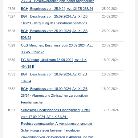
236/24 - Beschwerdebefugnis naher Angehöriger
#326
BGH, Beschluss vom 25.9.24, Az: XII ZB 236/24
25.09.2024
#327
BGH, Beschluss vom 25.09.2024, Az: XII ZB
25.09.2024
110/23 - Vergütung des Verfahrensbeistands
#328
BGH, Beschluss vom 25.09.2024, Az: XII ZB
25.09.2024
508/23
#329
OLG München, Beschluss vom 23.09.2024, Az.:
23.09.2024
33 Wx 325/23 e
#330
FG Münster, Urteil vom 18.09.2024, Az.: 1 K
18.09.2024
494/18 E
#331
BGH, Beschluss vom 18.09.2024, AZ XII ZB
18.09.2024
107/24
#332
BGH, Beschluss vom 18.09.2024, Az: XII ZB
18.09.2024
25/24 - Abgrenzung Zivilsachen zu sonstigen
Familiensachen
#333
Schleswig-Holsteinisches Finanzgericht, Urteil
17.09.2024
vom 17.09.2024, AZ 4 K 34/24 -
Rechtssystematischer Anwendungsvorrang der
Schenkungssteuer bei einer freigebigen
Zuwendung von Zinsvorteilen in Abgrenzung zur