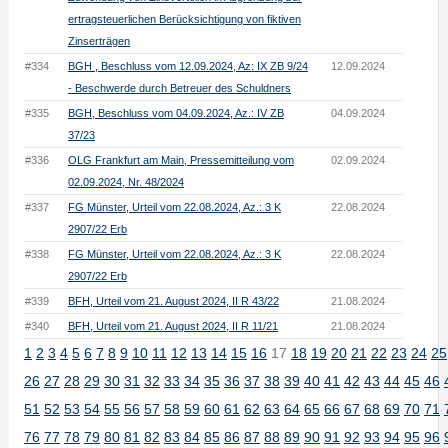
ertragsteuerlichen Berücksichtigung von fiktiven
Zinserträgen
#334
BGH , Beschluss vom 12.09.2024, Az: IX ZB 9/24
12.09.2024
- Beschwerde durch Betreuer des Schuldners
#335
BGH, Beschluss vom 04.09.2024, Az.: IV ZB
04.09.2024
37/23
#336
OLG Frankfurt am Main, Pressemitteilung vom
02.09.2024
02.09.2024, Nr. 48/2024
#337
FG Münster, Urteil vom 22.08.2024, Az.: 3 K
22.08.2024
2907/22 Erb
#338
FG Münster, Urteil vom 22.08.2024, Az.: 3 K
22.08.2024
2907/22 Erb
#339
BFH, Urteil vom 21. August 2024, II R 43/22
21.08.2024
#340
BFH, Urteil vom 21. August 2024, II R 11/21
21.08.2024
1
2
3
4
5
6
7
8
9
10
11
12
13
14
15
16
17
18
19
20
21
22
23
24
25
26
27
28
29
30
31
32
33
34
35
36
37
38
39
40
41
42
43
44
45
46
51
52
53
54
55
56
57
58
59
60
61
62
63
64
65
66
67
68
69
70
71
76
77
78
79
80
81
82
83
84
85
86
87
88
89
90
91
92
93
94
95
96