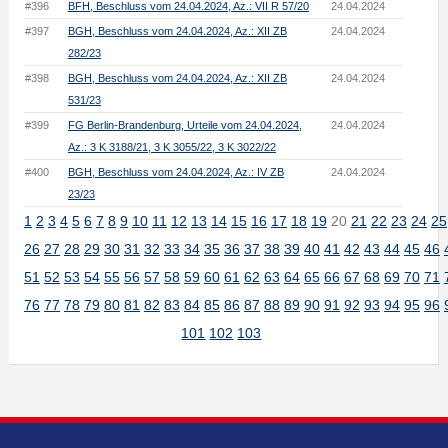
#396
BFH, Beschluss vom 24.04.2024, Az.: VII R 57/20
24.04.2024
#397
BGH, Beschluss vom 24.04.2024, Az.: XII ZB
24.04.2024
282/23
#398
BGH, Beschluss vom 24.04.2024, Az.: XII ZB
24.04.2024
531/23
#399
FG Berlin-Brandenburg, Urteile vom 24.04.2024,
24.04.2024
Az.: 3 K 3188/21, 3 K 3055/22, 3 K 3022/22
#400
BGH, Beschluss vom 24.04.2024, Az.: IV ZB
24.04.2024
23/23
1
2
3
4
5
6
7
8
9
10
11
12
13
14
15
16
17
18
19
20
21
22
23
24
25
26
27
28
29
30
31
32
33
34
35
36
37
38
39
40
41
42
43
44
45
46
51
52
53
54
55
56
57
58
59
60
61
62
63
64
65
66
67
68
69
70
71
76
77
78
79
80
81
82
83
84
85
86
87
88
89
90
91
92
93
94
95
96
101
102
103