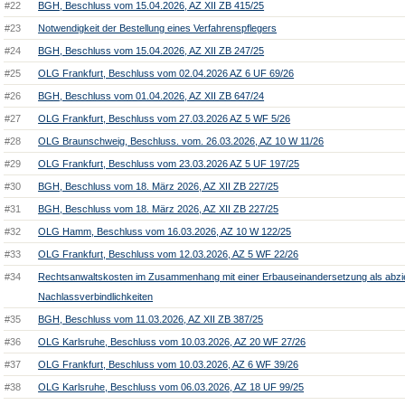
#22
BGH, Beschluss vom 15.04.2026, AZ XII ZB 415/25
#23
Notwendigkeit der Bestellung eines Verfahrenspflegers
#24
BGH, Beschluss vom 15.04.2026, AZ XII ZB 247/25
#25
OLG Frankfurt, Beschluss vom 02.04.2026 AZ 6 UF 69/26
#26
BGH, Beschluss vom 01.04.2026, AZ XII ZB 647/24
#27
OLG Frankfurt, Beschluss vom 27.03.2026 AZ 5 WF 5/26
#28
OLG Braunschweig, Beschluss. vom. 26.03.2026, AZ 10 W 11/26
#29
OLG Frankfurt, Beschluss vom 23.03.2026 AZ 5 UF 197/25
#30
BGH, Beschluss vom 18. März 2026, AZ XII ZB 227/25
#31
BGH, Beschluss vom 18. März 2026, AZ XII ZB 227/25
#32
OLG Hamm, Beschluss vom 16.03.2026, AZ 10 W 122/25
#33
OLG Frankfurt, Beschluss vom 12.03.2026, AZ 5 WF 22/26
#34
Rechtsanwaltskosten im Zusammenhang mit einer Erbauseinandersetzung als abz
Nachlassverbindlichkeiten
#35
BGH, Beschluss vom 11.03.2026, AZ XII ZB 387/25
#36
OLG Karlsruhe, Beschluss vom 10.03.2026, AZ 20 WF 27/26
#37
OLG Frankfurt, Beschluss vom 10.03.2026, AZ 6 WF 39/26
#38
OLG Karlsruhe, Beschluss vom 06.03.2026, AZ 18 UF 99/25