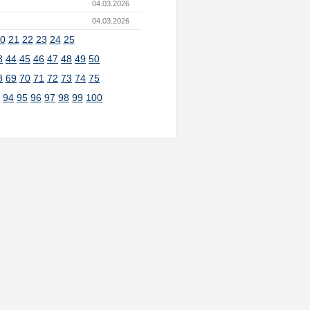
04.03.2026
04.03.2026
0
21
22
23
24
25
3
44
45
46
47
48
49
50
8
69
70
71
72
73
74
75
3
94
95
96
97
98
99
100