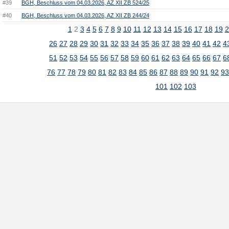
#39
BGH, Beschluss vom 04.03.2026, AZ XII ZB 524/25
#40
BGH, Beschluss vom 04.03.2026, AZ XII ZB 244/24
1
2
3
4
5
6
7
8
9
10
11
12
13
14
15
16
17
18
19
2
26
27
28
29
30
31
32
33
34
35
36
37
38
39
40
41
42
4
51
52
53
54
55
56
57
58
59
60
61
62
63
64
65
66
67
6
76
77
78
79
80
81
82
83
84
85
86
87
88
89
90
91
92
9
101
102
103