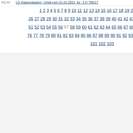
#1140
LG Kaiserslautern, Urteil vom 21.01.2021, Az. 3 O 795/17
1
2
3
4
5
6
7
8
9
10
11
12
13
14
15
16
17
18
19
2
26
27
28
29
30
31
32
33
34
35
36
37
38
39
40
41
42
4
51
52
53
54
55
56
57
58
59
60
61
62
63
64
65
66
67
6
76
77
78
79
80
81
82
83
84
85
86
87
88
89
90
91
92
9
101
102
103